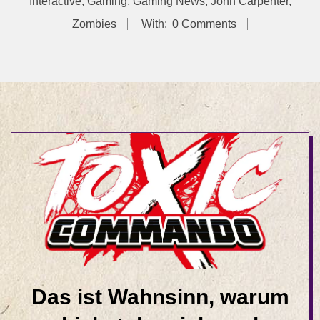
Interactive
,
Gaming
,
Gaming News
,
John Carpenter
,
Zombies
With:
0 Comments
Das ist Wahnsinn, warum