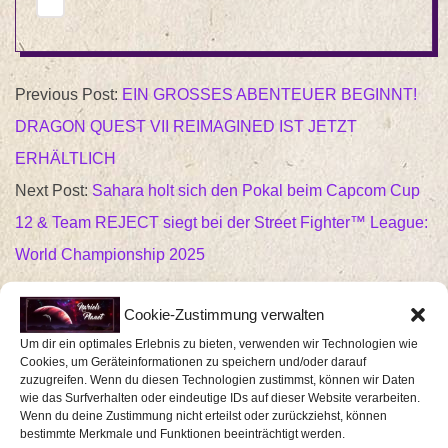
2026-
Previous Post:
EIN GROSSES ABENTEUER BEGINNT!
03-
DRAGON QUEST VII REIMAGINED IST JETZT
13
ERHÄLTLICH
Next Post:
Sahara holt sich den Pokal beim Capcom Cup
12 & Team REJECT siegt bei der Street Fighter™ League:
World Championship 2025
Cookie-Zustimmung verwalten
Um dir ein optimales Erlebnis zu bieten, verwenden wir Technologien wie
SCHREIBE EINEN KOMMENTAR
Cookies, um Geräteinformationen zu speichern und/oder darauf
zuzugreifen. Wenn du diesen Technologien zustimmst, können wir Daten
wie das Surfverhalten oder eindeutige IDs auf dieser Website verarbeiten.
Deine E-Mail-Adresse wird nicht veröffentlicht.
Wenn du deine Zustimmung nicht erteilst oder zurückziehst, können
bestimmte Merkmale und Funktionen beeinträchtigt werden.
Erforderliche Felder sind mit
*
markiert