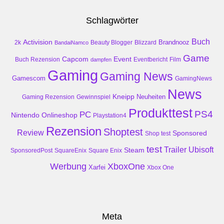
Schlagwörter
Buch
Activision
Brandnooz
2k
Beauty Blogger
Blizzard
BandaiNamco
Game
Event
Capcom
Buch Rezension
dampfen
Eventbericht
Film
Gaming
Gaming News
Gamescom
GamingNews
News
Kneipp
Neuheiten
Gaming Rezension
Gewinnspiel
Produkttest
PS4
PC
Nintendo
Onlineshop
Playstation4
Rezension
Shoptest
Review
Sponsored
Shop test
test
Trailer
Ubisoft
Steam
SponsoredPost
SquareEnix
Square Enix
Werbung
XboxOne
Xarfei
Xbox One
Meta