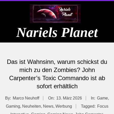
Skip
to
content
Nariels Planet
Primary
Navigation
Das ist Wahnsinn, warum schickst du
Menu
mich zu den Zombies? John
Carpenter’s Toxic Commando ist ab
sofort erhältlich
By:
Marco Neuhoff
On:
13. März 2026
In:
Game
,
Gaming
,
Neuheiten
,
News
,
Werbung
Tagged:
Focus