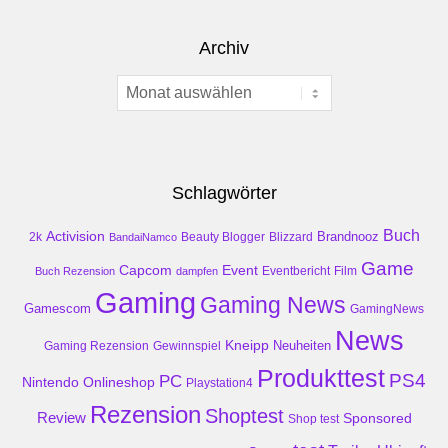
Archiv
Archiv
Schlagwörter
Buch
Activision
Brandnooz
2k
Beauty Blogger
Blizzard
BandaiNamco
Game
Event
Capcom
Buch Rezension
dampfen
Eventbericht
Film
Gaming
Gaming News
Gamescom
GamingNews
News
Kneipp
Neuheiten
Gaming Rezension
Gewinnspiel
Produkttest
PS4
PC
Nintendo
Onlineshop
Playstation4
Rezension
Shoptest
Review
Sponsored
Shop test