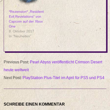
*Rezension* „Resident
Evil Revelations“ von
Capcom auf der Xbox
One
8. Oktober 2017
In "Neuheiten"
2026-
Previous Post:
Pearl Abyss veröffentlicht Crimson Desert
04-
heute weltweit
02
Next Post:
PlayStation Plus-Titel im April für PS5 und PS4
SCHREIBE EINEN KOMMENTAR