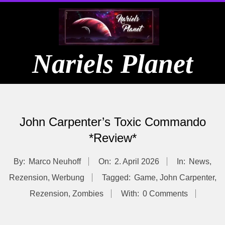
Skip
to
content
Nariels Planet
Primary
Navigation
John Carpenter’s Toxic Commando
Menu
*Review*
By:
Marco Neuhoff
On:
2. April 2026
In:
News
,
Rezension
,
Werbung
Tagged:
Game
,
John Carpenter
,
Rezension
,
Zombies
With:
0 Comments