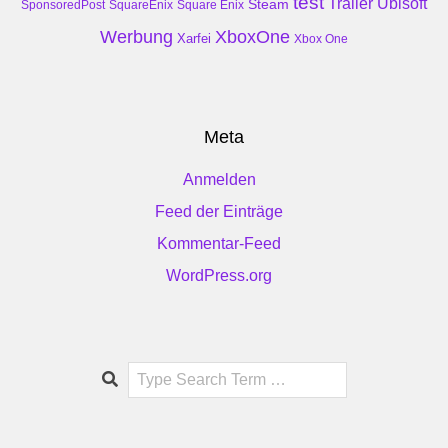
test
Trailer
Ubisoft
Steam
SponsoredPost
SquareEnix
Square Enix
Werbung
XboxOne
Xarfei
Xbox One
Meta
Anmelden
Feed der Einträge
Kommentar-Feed
WordPress.org
Search