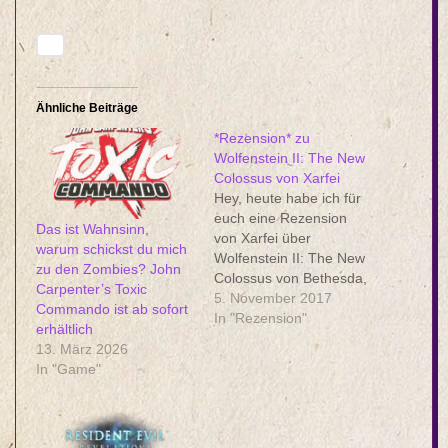
Ähnliche Beiträge
*Rezension* zu
Wolfenstein II: The New
Colossus von Xarfei
Hey, heute habe ich für
euch eine Rezension
Das ist Wahnsinn,
von Xarfei über
warum schickst du mich
Wolfenstein II: The New
zu den Zombies? John
Colossus von Bethesda,
Carpenter’s Toxic
welches wir für die Xbox
5. November 2017
Commando ist ab sofort
One testen durften.
In "Rezension"
erhältlich
©Bethesda Wolfenstein
13. März 2026
II: The New Colossus ist
In "Game"
ein reines Single Player
Spiel, was auch gut ist,
es spielt im Dritten Reich
und somit zur…