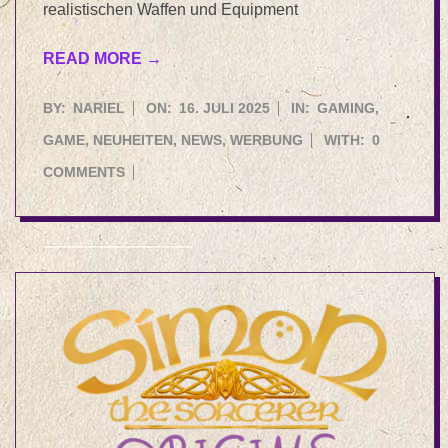
realistischen Waffen und Equipment
READ MORE →
2025-
BY:
NARIEL
ON:
16. JULI 2025
IN:
GAMING
,
07-
GAME
,
NEUHEITEN
,
NEWS
,
WERBUNG
WITH:
0
16
COMMENTS