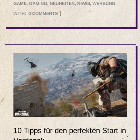
04-
GAME
,
GAMING
,
NEUHEITEN
,
NEWS
,
WERBUNG
18
WITH:
0 COMMENTS
10 Tipps für den perfekten Start in