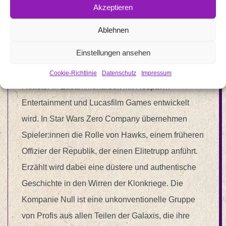
rundenbasiertes Taktikspiel Star Wars Zero
Akzeptieren
Company für 2026 an Werbung Electronic Arts hat
Ablehnen
auf der Star Wars Celebration Japan das neue
Einstellungen ansehen
rundenbasierte Singleplayer-Taktikspiel Star
Wars Zero Company vorgestellt, das von Bit
Cookie-Richtlinie
Datenschutz
Impressum
Reactor in Zusammenarbeit mit Respawn
Entertainment und Lucasfilm Games entwickelt
wird. In Star Wars Zero Company übernehmen
Spieler:innen die Rolle von Hawks, einem früheren
Offizier der Republik, der einen Elitetrupp anführt.
Erzählt wird dabei eine düstere und authentische
Geschichte in den Wirren der Klonkriege. Die
Kompanie Null ist eine unkonventionelle Gruppe
von Profis aus allen Teilen der Galaxis, die ihre