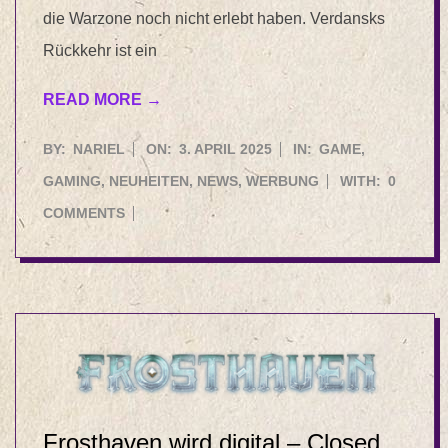
die Warzone noch nicht erlebt haben. Verdansks
Rückkehr ist ein
READ MORE →
2025-
BY:
NARIEL
ON:
3. APRIL 2025
IN:
GAME
,
04-
GAMING
,
NEUHEITEN
,
NEWS
,
WERBUNG
WITH:
0
03
COMMENTS
Frosthaven wird digital – Closed