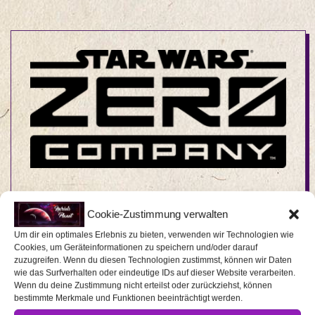
EA und Lucasfilm Games
Cookie-Zustimmung verwalten
kündigen rundenbasiertes
Um dir ein optimales Erlebnis zu bieten, verwenden wir Technologien wie
Taktikspiel Star Wars Zero
Cookies, um Geräteinformationen zu speichern und/oder darauf
zuzugreifen. Wenn du diesen Technologien zustimmst, können wir Daten
Company für 2026
wie das Surfverhalten oder eindeutige IDs auf dieser Website verarbeiten.
Wenn du deine Zustimmung nicht erteilst oder zurückziehst, können
bestimmte Merkmale und Funktionen beeinträchtigt werden.
EA und Lucasfilm Games kündigen