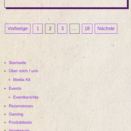
Seitennummerierung
Vorherige
1
2
3
…
18
Nächste
der
Beiträge
Startseite
Über mich / uns
Media Kit
Events
Eventberichte
Rezensionen
Gaming
Produkttests
Impressum