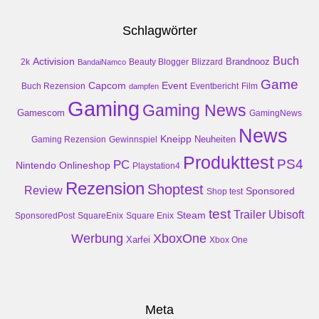
Schlagwörter
Buch
Activision
Brandnooz
2k
Beauty Blogger
Blizzard
BandaiNamco
Game
Event
Capcom
Buch Rezension
dampfen
Eventbericht
Film
Gaming
Gaming News
Gamescom
GamingNews
News
Kneipp
Neuheiten
Gaming Rezension
Gewinnspiel
Produkttest
PS4
PC
Nintendo
Onlineshop
Playstation4
Rezension
Shoptest
Review
Sponsored
Shop test
test
Trailer
Ubisoft
Steam
SponsoredPost
SquareEnix
Square Enix
Werbung
XboxOne
Xarfei
Xbox One
Meta