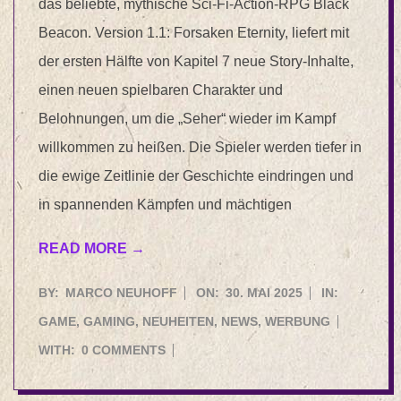
das beliebte, mythische Sci-Fi-Action-RPG Black
Beacon. Version 1.1: Forsaken Eternity, liefert mit
der ersten Hälfte von Kapitel 7 neue Story-Inhalte,
einen neuen spielbaren Charakter und
Belohnungen, um die „Seher“ wieder im Kampf
willkommen zu heißen. Die Spieler werden tiefer in
die ewige Zeitlinie der Geschichte eindringen und
in spannenden Kämpfen und mächtigen
READ MORE →
2025-
BY:
MARCO NEUHOFF
ON:
30. MAI 2025
IN:
05-
GAME
,
GAMING
,
NEUHEITEN
,
NEWS
,
WERBUNG
30
WITH:
0 COMMENTS