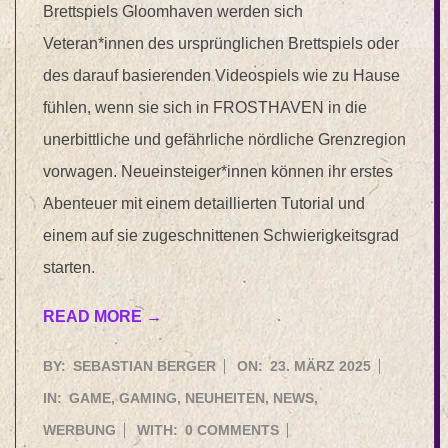
Brettspiels Gloomhaven werden sich
Veteran*innen des ursprünglichen Brettspiels oder
des darauf basierenden Videospiels wie zu Hause
fühlen, wenn sie sich in FROSTHAVEN in die
unerbittliche und gefährliche nördliche Grenzregion
vorwagen. Neueinsteiger*innen können ihr erstes
Abenteuer mit einem detaillierten Tutorial und
einem auf sie zugeschnittenen Schwierigkeitsgrad
starten.
READ MORE →
2025-
BY:
SEBASTIAN BERGER
ON:
23. MÄRZ 2025
03-
IN:
GAME
,
GAMING
,
NEUHEITEN
,
NEWS
,
23
WERBUNG
WITH:
0 COMMENTS