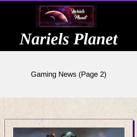
Skip
to
content
Nariels Planet
Primary
Navigation
Gaming News
(Page 2)
Menu