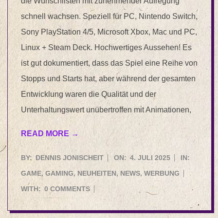
die Wunschlisten mit zunehmender Aufregung
schnell wachsen. Speziell für PC, Nintendo Switch,
Sony PlayStation 4/5, Microsoft Xbox, Mac und PC,
Linux + Steam Deck. Hochwertiges Aussehen! Es
ist gut dokumentiert, dass das Spiel eine Reihe von
Stopps und Starts hat, aber während der gesamten
Entwicklung waren die Qualität und der
Unterhaltungswert unübertroffen mit Animationen,
READ MORE →
2025-
BY:
DENNIS JONISCHEIT
ON:
4. JULI 2025
IN:
07-
GAME
,
GAMING
,
NEUHEITEN
,
NEWS
,
WERBUNG
04
WITH:
0 COMMENTS