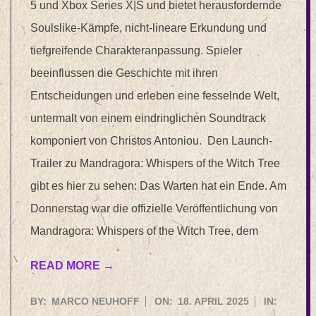
5 und Xbox Series X|S und bietet herausfordernde
Soulslike-Kämpfe, nicht-lineare Erkundung und
tiefgreifende Charakteranpassung. Spieler
beeinflussen die Geschichte mit ihren
Entscheidungen und erleben eine fesselnde Welt,
untermalt von einem eindringlichen Soundtrack
komponiert von Christos Antoniou. Den Launch-
Trailer zu Mandragora: Whispers of the Witch Tree
gibt es hier zu sehen: Das Warten hat ein Ende. Am
Donnerstag war die offizielle Veröffentlichung von
Mandragora: Whispers of the Witch Tree, dem
READ MORE →
2025-
BY:
MARCO NEUHOFF
ON:
18. APRIL 2025
IN: