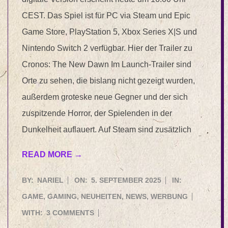
CEST. Das Spiel ist für PC via Steam und Epic
Game Store, PlayStation 5, Xbox Series X|S und
Nintendo Switch 2 verfügbar. Hier der Trailer zu
Cronos: The New Dawn Im Launch-Trailer sind
Orte zu sehen, die bislang nicht gezeigt wurden,
außerdem groteske neue Gegner und der sich
zuspitzende Horror, der Spielenden in der
Dunkelheit auflauert. Auf Steam sind zusätzlich
READ MORE →
2025-
BY:
NARIEL
ON:
5. SEPTEMBER 2025
IN:
09-
GAME
,
GAMING
,
NEUHEITEN
,
NEWS
,
WERBUNG
05
WITH:
3 COMMENTS