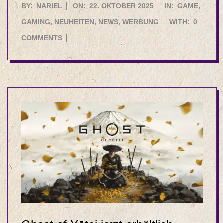
2025-
BY:
NARIEL
ON:
22. OKTOBER 2025
IN:
GAME
,
10-
GAMING
,
NEUHEITEN
,
NEWS
,
WERBUNG
WITH:
0
22
COMMENTS