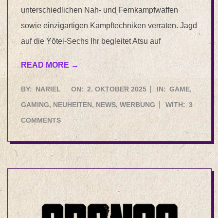
unterschiedlichen Nah- und Fernkampfwaffen
sowie einzigartigen Kampftechniken verraten. Jagd
auf die Yōtei-Sechs Ihr begleitet Atsu auf
READ MORE →
2025-
BY:
NARIEL
ON:
2. OKTOBER 2025
IN:
GAME
,
10-
GAMING
,
NEUHEITEN
,
NEWS
,
WERBUNG
WITH:
3
02
COMMENTS