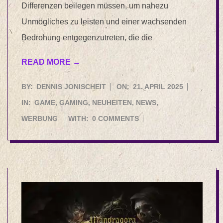
Differenzen beilegen müssen, um nahezu
Unmögliches zu leisten und einer wachsenden
Bedrohung entgegenzutreten, die die
READ MORE →
2025-
BY:
DENNIS JONISCHEIT
ON:
21. APRIL 2025
04-
IN:
GAME
,
GAMING
,
NEUHEITEN
,
NEWS
,
21
WERBUNG
WITH:
0 COMMENTS