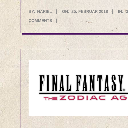
2018-
BY:
NARIEL
ON:
25. FEBRUAR 2018
IN:
02-
COMMENTS
25