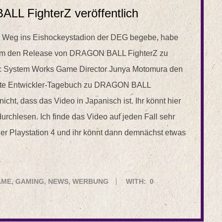
LL FighterZ veröffentlich
en Weg ins Eishockeystadion der DEG begebe, habe
 Um den Release von DRAGON BALL FighterZ zu
rc System Works Game Director Junya Motomura den
erste Entwickler-Tagebuch zu DRAGON BALL
icht, dass das Video in Japanisch ist. Ihr könnt hier
durchlesen. Ich finde das Video auf jeden Fall sehr
der Playstation 4 und ihr könnt dann demnächst etwas
AME
,
GAMING
,
NEWS
,
WERBUNG
WITH:
0