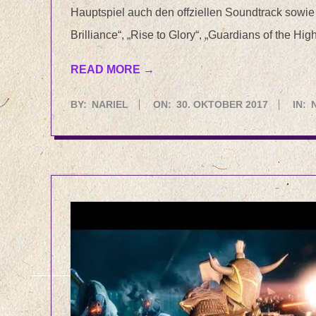
Hauptspiel auch den offziellen Soundtrack sowie 
Brilliance“, „Rise to Glory“, „Guardians of the Hi
READ MORE →
2017-
BY:
NARIEL
ON:
30. OKTOBER 2017
IN:
10-
30