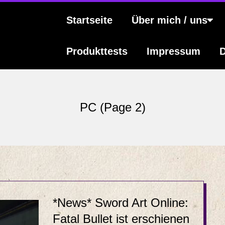
s
Primary
Startseite
Über mich / uns
Navigation
Menu
Produkttests
Impressum
D
PC
(Page 2)
*News* Sword Art Online:
Fatal Bullet ist erschienen