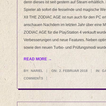
denn dieses ist seit gestern auf Steam erhältlich
Spieler ab sofort die fesselnde und magische W
XII THE ZODIAC AGE ist nun auch für den PC erhäl
anschauen Nachdem im letzten Jahr über eine M
ZODIAC AGE für die PlayStation 4 verkauft wurde
Verbesserungen und neue Features. Neben optimi
sowie den neuen Turbo- und Prüfungsmodi wurd
READ MORE →
2018-
BY:
NARIEL
ON:
2. FEBRUAR 2018
IN:
G
02-
COMMENTS
02