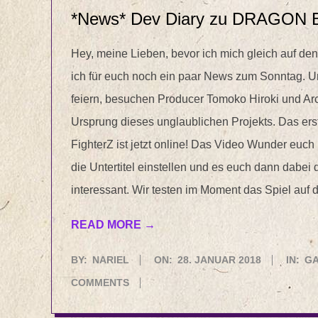
*News* Dev Diary zu DRAGON BA
Hey, meine Lieben, bevor ich mich gleich auf d
ich für euch noch ein paar News zum Sonntag.
feiern, besuchen Producer Tomoko Hiroki und A
Ursprung dieses unglaublichen Projekts. Das 
FighterZ ist jetzt online! Das Video Wunder euch n
die Untertitel einstellen und es euch dann dabei 
interessant. Wir testen im Moment das Spiel auf 
READ MORE →
2018-
BY:
NARIEL
ON:
28. JANUAR 2018
IN:
G
01-
COMMENTS
28