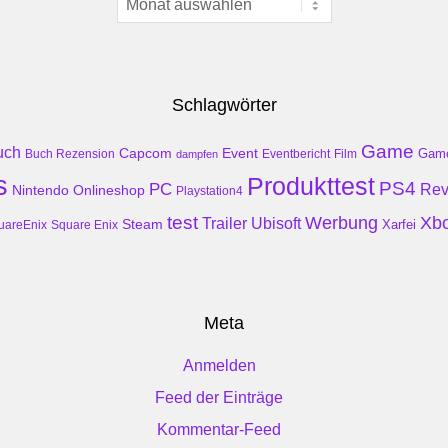
Schlagwörter
Game
uch
Event
Capcom
Gam
Buch Rezension
dampfen
Eventbericht
Film
s
Produkttest
PS4
PC
Rev
Nintendo
Onlineshop
Playstation4
test
Werbung
Xb
Trailer
Ubisoft
Steam
Xarfei
uareEnix
Square Enix
Meta
Anmelden
Feed der Einträge
Kommentar-Feed