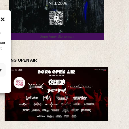
m
Dope Army Stoneman
 auf
t,
DONG OPEN AIR
en