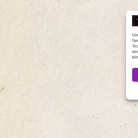
Um 
Ger
Tec
die
kön