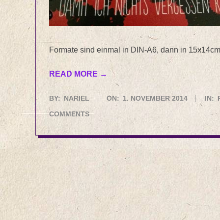
Formate sind einmal in DIN-A6, dann in 15x14c
READ MORE →
2014-
BY:
NARIEL
ON:
1. NOVEMBER 2014
IN:
11-
COMMENTS
01