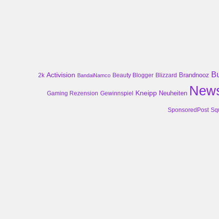
B
Activision
Brandnooz
2k
Beauty Blogger
Blizzard
BandaiNamco
New
Kneipp
Neuheiten
Gaming Rezension
Gewinnspiel
SponsoredPost
Sq