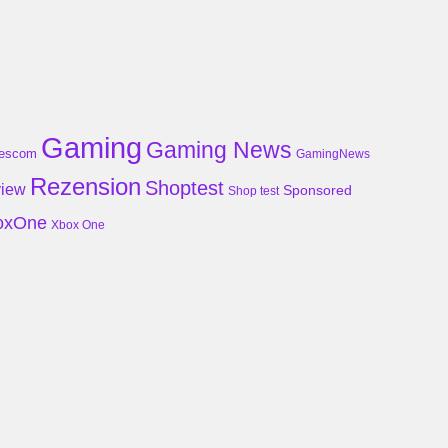
Gaming
Gaming News
escom
GamingNews
Rezension
Shoptest
iew
Sponsored
Shop test
oxOne
Xbox One