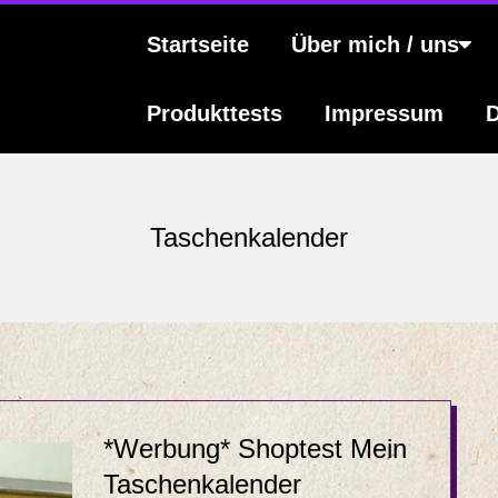
s
Primary
Startseite
Über mich / uns
Navigation
Menu
Produkttests
Impressum
D
Taschenkalender
*Werbung* Shoptest Mein
Taschenkalender