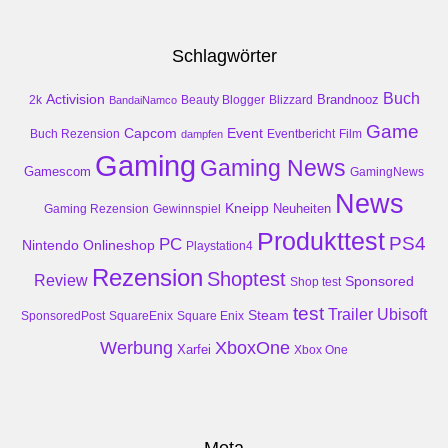
Schlagwörter
Buch
Activision
Brandnooz
2k
Beauty Blogger
Blizzard
BandaiNamco
Game
Event
Capcom
Buch Rezension
dampfen
Eventbericht
Film
Gaming
Gaming News
Gamescom
GamingNews
News
Kneipp
Neuheiten
Gaming Rezension
Gewinnspiel
Produkttest
PS4
PC
Nintendo
Onlineshop
Playstation4
Rezension
Shoptest
Review
Sponsored
Shop test
test
Trailer
Ubisoft
Steam
SponsoredPost
SquareEnix
Square Enix
Werbung
XboxOne
Xarfei
Xbox One