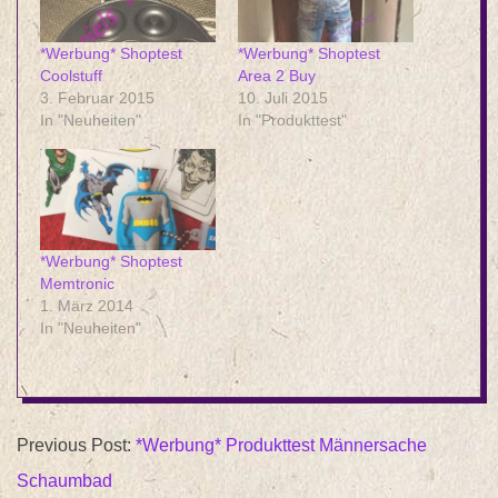
*Werbung* Shoptest
*Werbung* Shoptest
Coolstuff
Area 2 Buy
3. Februar 2015
10. Juli 2015
In "Neuheiten"
In "Produkttest"
*Werbung* Shoptest
Memtronic
1. März 2014
In "Neuheiten"
2014-
Previous Post:
*Werbung* Produkttest Männersache
11-
Schaumbad
01