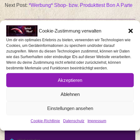
Next Post:
*Werbung* Shop- bzw. Produkttest Bon A Parte
Cookie-Zustimmung verwalten
4 KOMMENTARE
Um dir ein optimales Erlebnis zu bieten, verwenden wir Technologien wie
Cookies, um Geräteinformationen zu speichern und/oder darauf
Sieht toll aus. Könnte ich meiner Schwester zu
zuzugreifen. Wenn du diesen Technologien zustimmst, können wir Daten
wie das Surfverhalten oder eindeutige IDs auf dieser Website verarbeiten.
Weihnachten schenken, sie ist so vergesslich. LG Romy
Wenn du deine Zustimmung nicht erteilst oder zurückziehst, können
bestimmte Merkmale und Funktionen beeinträchtigt werden.
Wird geladen …
Akzeptieren
ROMY MATTHIAS
12 JAHREN AGO
PERMALINK
ANTWORTEN
Ablehnen
Einstellungen ansehen
AUTHOR
Ja, dann hilft der auf jeden Fall. Und du kannst ihn ja
Cookie-Richtlinie
Datenschutz
Impressum
an deine Schwester anpassen. 🙂