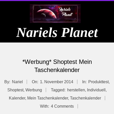
Skip
to
content
Nariels Planet
Primary
Navigation
*Werbung* Shoptest Mein
Menu
Taschenkalender
By:
Nariel
On:
1. November 2014
In:
Produkttest
,
Shoptest
,
Werbung
Tagged:
herstellen
,
Individuell
,
Kalender
,
Mein Taschenkalender
,
Taschenkalender
With:
4 Comments