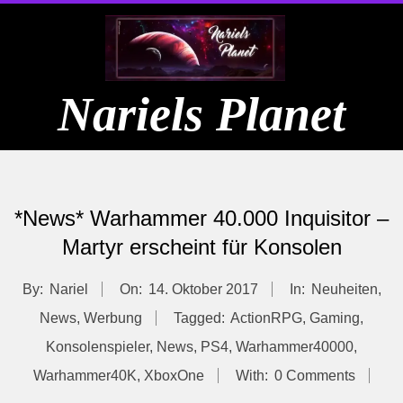
Skip
to
content
Nariels Planet
Primary
Navigation
*News* Warhammer 40.000 Inquisitor –
Menu
Martyr erscheint für Konsolen
By:
Nariel
On:
14. Oktober 2017
In:
Neuheiten
,
News
,
Werbung
Tagged:
ActionRPG
,
Gaming
,
Konsolenspieler
,
News
,
PS4
,
Warhammer40000
,
Warhammer40K
,
XboxOne
With:
0 Comments