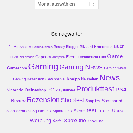
Archiv
Schlagwörter
Buch
Activision
Brandnooz
2k
Beauty Blogger
Blizzard
BandaiNamco
Game
Event
Capcom
Buch Rezension
dampfen
Eventbericht
Film
Gaming
Gaming News
Gamescom
GamingNews
News
Kneipp
Neuheiten
Gaming Rezension
Gewinnspiel
Produkttest
PS4
PC
Nintendo
Onlineshop
Playstation4
Rezension
Shoptest
Review
Sponsored
Shop test
test
Trailer
Ubisoft
Steam
SponsoredPost
SquareEnix
Square Enix
Werbung
XboxOne
Xarfei
Xbox One