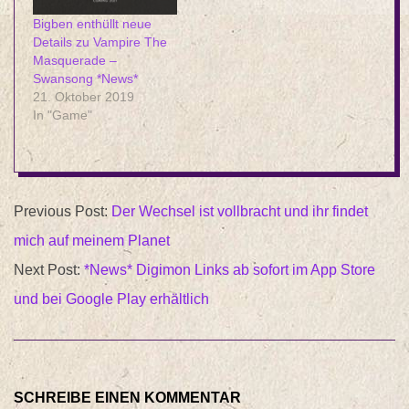
Zeit die Motoren und
Bigben enthüllt neue
den Speedwaaagh zu
Details zu Vampire The
starten! Warhammer
Masquerade –
40.000: Speed
Swansong *News*
Freeks wird für eine
21. Oktober 2019
begrenzte Zeit in…
In "Game"
2017-
Previous Post:
Der Wechsel ist vollbracht und ihr findet
10-
mich auf meinem Planet
14
Next Post:
*News* Digimon Links ab sofort im App Store
und bei Google Play erhältlich
SCHREIBE EINEN KOMMENTAR