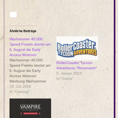
Ähnliche Beiträge
Warhammer 40,000:
Speed Freeks startet am
6. August die Early
Access Motoren
Warhammer 40,000:
RollerCoaster Tycoon
Speed Freeks startet am
Adventures *Rezension*
6. August die Early
8. Januar 2019
Access Motoren
In "Game"
Werbung Warhammer
40,000: Speed Freeks,
19. Juli 2024
der Free-To-Play
In "Gaming"
Multiplayer-Combat-
Racer, startet am
6. August mit der Pre-
Season in den Early
Access auf PC. Es wird