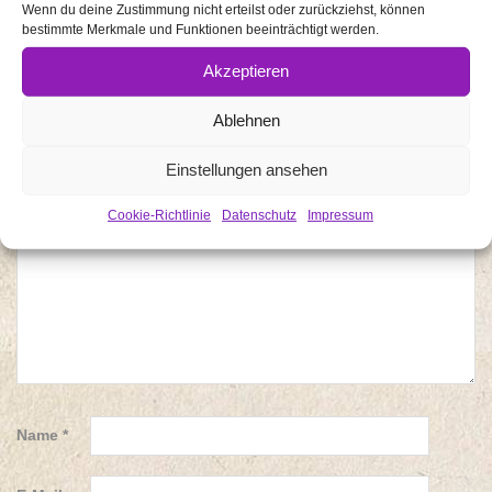
Wenn du deine Zustimmung nicht erteilst oder zurückziehst, können
bestimmte Merkmale und Funktionen beeinträchtigt werden.
Deine E-Mail-Adresse wird nicht veröffentlicht.
Akzeptieren
Erforderliche Felder sind mit
*
markiert
Ablehnen
Kommentar
*
Einstellungen ansehen
Cookie-Richtlinie
Datenschutz
Impressum
Name
*