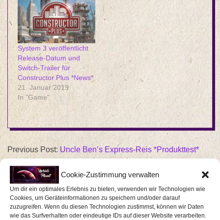
System 3 veröffentlicht
Release-Datum und
Switch-Trailer für
Constructor Plus *News*
21. Januar 2019
In "Game"
2019-
Previous Post:
Uncle Ben’s Express-Reis *Produkttest*
03-
Next Post:
Kneipp Frühjahrsneuheiten 2019 *Produkttest*
26
Cookie-Zustimmung verwalten
Um dir ein optimales Erlebnis zu bieten, verwenden wir Technologien wie
Cookies, um Geräteinformationen zu speichern und/oder darauf
zuzugreifen. Wenn du diesen Technologien zustimmst, können wir Daten
wie das Surfverhalten oder eindeutige IDs auf dieser Website verarbeiten.
SCHREIBE EINEN KOMMENTAR