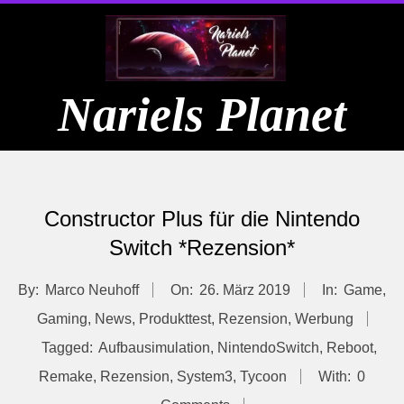
Skip
to
content
Nariels Planet
Primary
Navigation
Constructor Plus für die Nintendo
Menu
Switch *Rezension*
By:
Marco Neuhoff
On:
26. März 2019
In:
Game
,
Gaming
,
News
,
Produkttest
,
Rezension
,
Werbung
Tagged:
Aufbausimulation
,
NintendoSwitch
,
Reboot
,
Remake
,
Rezension
,
System3
,
Tycoon
With:
0