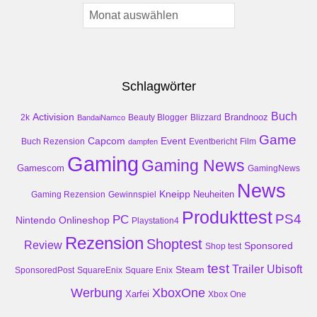
Archiv
Schlagwörter
Buch
Activision
Brandnooz
2k
Beauty Blogger
Blizzard
BandaiNamco
Game
Event
Capcom
Buch Rezension
dampfen
Eventbericht
Film
Gaming
Gaming News
Gamescom
GamingNews
News
Kneipp
Neuheiten
Gaming Rezension
Gewinnspiel
Produkttest
PS4
PC
Nintendo
Onlineshop
Playstation4
Rezension
Shoptest
Review
Sponsored
Shop test
test
Trailer
Ubisoft
Steam
SponsoredPost
SquareEnix
Square Enix
Werbung
XboxOne
Xarfei
Xbox One