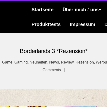
s
Primary
Startseite
Über mich / uns
Navigation
Menu
Produkttests
Impressum
D
Borderlands 3 *Rezension*
:
Game
,
Gaming
,
Neuheiten
,
News
,
Review
,
Rezension
,
Werbu
Comments