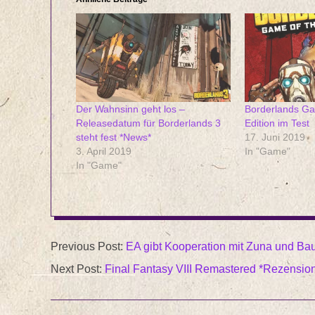
Der Wahnsinn geht los –
Borderlands Ga
Releasedatum für Borderlands 3
Edition im Test
steht fest *News*
17. Juni 2019
3. April 2019
In "Game"
In "Game"
2019-
Previous Post:
EA gibt Kooperation mit Zuna und Ba
10-
Next Post:
Final Fantasy VIII Remastered *Rezensio
04