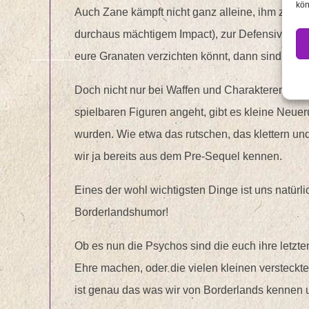
kön
Auch Zane kämpft nicht ganz alleine, ihm zur Se
durchaus mächtigem Impact), zur Defensive kan
eure Granaten verzichten könnt, dann sind zwei 
Doch nicht nur bei Waffen und Charakteren hat
spielbaren Figuren angeht, gibt es kleine Neuer
wurden. Wie etwa das rutschen, das klettern u
wir ja bereits aus dem Pre-Sequel kennen.
Eines der wohl wichtigsten Dinge ist uns natürl
Borderlandshumor!
Ob es nun die Psychos sind die euch ihre letzt
Ehre machen, oder die vielen kleinen versteck
ist genau das was wir von Borderlands kennen 