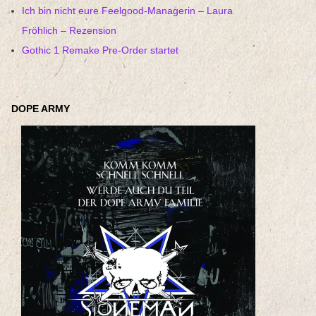
Ich bin nicht eure Feelgood-Managerin – Laura
Fröhlich – Rezension
Gothic 1 Remake Pre-Order startet
DOPE ARMY