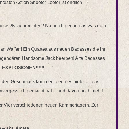
testen Action Shooter Looter ist endlich
ause 2K zu berichten? Natürlich genau das was man
 an Waffen! Ein Quartett aus neuen Badasses die ihr
 legendären Handsome Jack beerben! Alte Badasses
:
EXPLOSIONEN!!!!!!
uf den Geschmack kommen, denn es bietet all das
o unvergesslich gemacht hat….und davon noch mehr!
s der Vier verschiedenen neuen Kammerjägern. Zur
e – aka. Amara