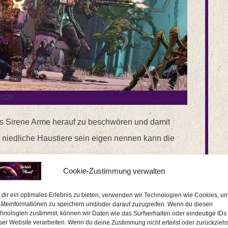
©2K
 als Sirene Arme herauf zu beschwören und damit
 niedliche Haustiere sein eigen nennen kann die
Cookie-Zustimmung verwalten
acht, der verblüffende Ähnlichkeit mit einem
nt nachdem ihr diesem Waffen aus dem Skilltree
dir ein optimales Erlebnis zu bieten, verwenden wir Technologien wie Cookies, u
äteinformationen zu speichern und/oder darauf zuzugreifen. Wenn du diesen
hnologien zustimmst, können wir Daten wie das Surfverhalten oder eindeutige IDs
ser Website verarbeiten. Wenn du deine Zustimmung nicht erteilst oder zurückziehs