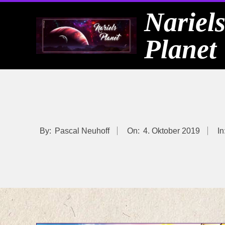
Skip
Nariel
to
Planet
content
By:
Pascal Neuhoff
On:
4. Oktober 2019
In