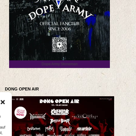
Dope Army Stoneman
DONG OPEN AIR
m
 auf
t,