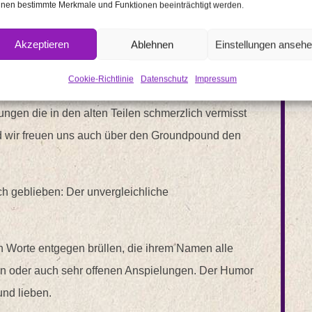
nen bestimmte Merkmale und Funktionen beeinträchtigt werden.
ite stehen sein Digiklon und eine kleine Drohne (mit
n er dazu noch Barrieren nutzen und wenn ihr auf
Akzeptieren
Ablehnen
Einstellungen anseh
dieser drei Möglichkeiten aktiv!
Cookie-Richtlinie
Datenschutz
Impressum
 sich etwas geändert auch was das Movement der
ungen die in den alten Teilen schmerzlich vermisst
nd wir freuen uns auch über den Groundpound den
ich geblieben: Der unvergleichliche
en Worte entgegen brüllen, die ihrem Namen alle
ten oder auch sehr offenen Anspielungen. Der Humor
und lieben.