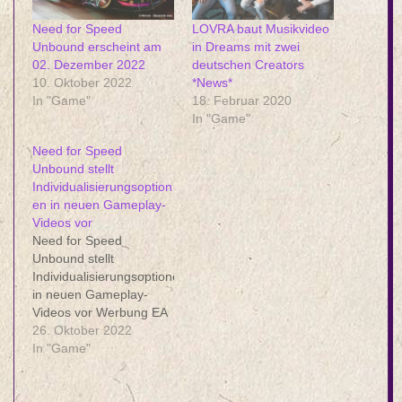
Need for Speed
LOVRA baut Musikvideo
Unbound erscheint am
in Dreams mit zwei
02. Dezember 2022
deutschen Creators
10. Oktober 2022
*News*
In "Game"
18. Februar 2020
In "Game"
Need for Speed
Unbound stellt
Individualisierungsoption
en in neuen Gameplay-
Videos vor
Need for Speed
Unbound stellt
Individualisierungsoptionen
in neuen Gameplay-
Videos vor Werbung EA
und Criterion
26. Oktober 2022
veröffentlichen eine
In "Game"
Reihe neuer Gameplay-
Videos zu Need for
Speed Unbound, die die