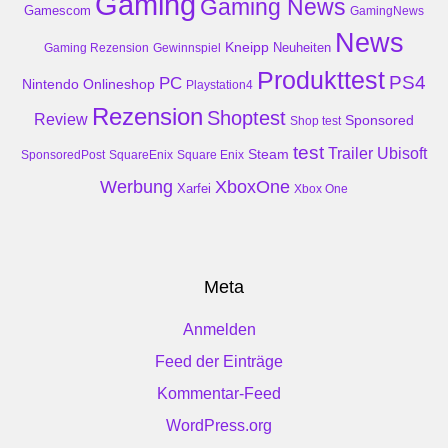
Gaming
Gaming News
Gamescom
GamingNews
News
Kneipp
Neuheiten
Gaming Rezension
Gewinnspiel
Produkttest
PS4
PC
Nintendo
Onlineshop
Playstation4
Rezension
Shoptest
Review
Sponsored
Shop test
test
Trailer
Ubisoft
Steam
SponsoredPost
SquareEnix
Square Enix
Werbung
XboxOne
Xarfei
Xbox One
Meta
Anmelden
Feed der Einträge
Kommentar-Feed
WordPress.org