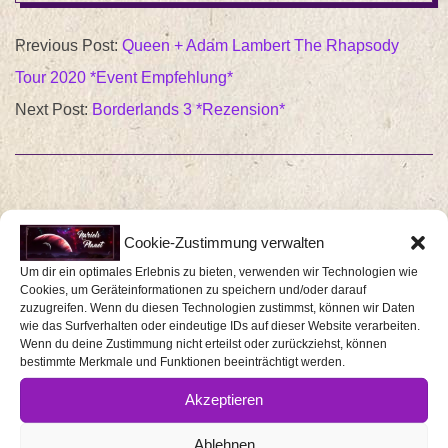
2019-
verschiedenen
Möglichkeiten aufzeigen,
Previous Post:
Queen + Adam Lambert The Rhapsody
10-
wie Spieler:innen sich
Tour 2020 *Event Empfehlung*
ihren ganz eigenen Flair
04
sowie Stil schaffen und
Next Post:
Borderlands 3 *Rezension*
die Ästhetik ihres
Wagens verbessern,
wenn sie über die
Straßen…
SCHREIBE EINEN KOMMENTAR
Cookie-Zustimmung verwalten
Deine E-Mail-Adresse wird nicht veröffentlicht.
Um dir ein optimales Erlebnis zu bieten, verwenden wir Technologien wie
Cookies, um Geräteinformationen zu speichern und/oder darauf
Erforderliche Felder sind mit
*
markiert
zuzugreifen. Wenn du diesen Technologien zustimmst, können wir Daten
wie das Surfverhalten oder eindeutige IDs auf dieser Website verarbeiten.
Wenn du deine Zustimmung nicht erteilst oder zurückziehst, können
Kommentar
bestimmte Merkmale und Funktionen beeinträchtigt werden.
*
Akzeptieren
Ablehnen