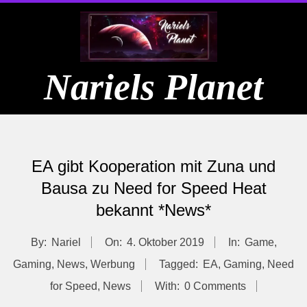
Skip
to
content
Nariels Planet
Primary
Navigation
EA gibt Kooperation mit Zuna und
Menu
Bausa zu Need for Speed Heat
bekannt *News*
By:
Nariel
On:
4. Oktober 2019
In:
Game
,
Gaming
,
News
,
Werbung
Tagged:
EA
,
Gaming
,
Need
for Speed
,
News
With:
0 Comments