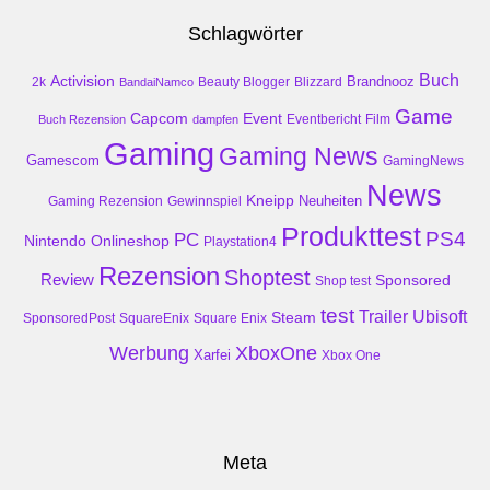
Schlagwörter
Buch
Activision
Brandnooz
2k
Beauty Blogger
Blizzard
BandaiNamco
Game
Event
Capcom
Buch Rezension
dampfen
Eventbericht
Film
Gaming
Gaming News
Gamescom
GamingNews
News
Kneipp
Neuheiten
Gaming Rezension
Gewinnspiel
Produkttest
PS4
PC
Nintendo
Onlineshop
Playstation4
Rezension
Shoptest
Review
Sponsored
Shop test
test
Trailer
Ubisoft
Steam
SponsoredPost
SquareEnix
Square Enix
Werbung
XboxOne
Xarfei
Xbox One
Meta