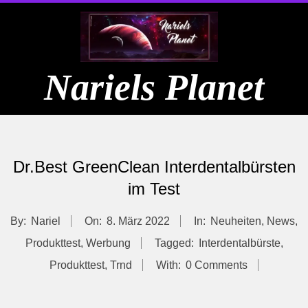
Skip
to
content
Nariels Planet
Primary
Navigation
Dr.Best GreenClean Interdentalbürsten
Menu
im Test
By:
Nariel
On:
8. März 2022
In:
Neuheiten
,
News
,
Produkttest
,
Werbung
Tagged:
Interdentalbürste
,
Produkttest
,
Trnd
With:
0 Comments