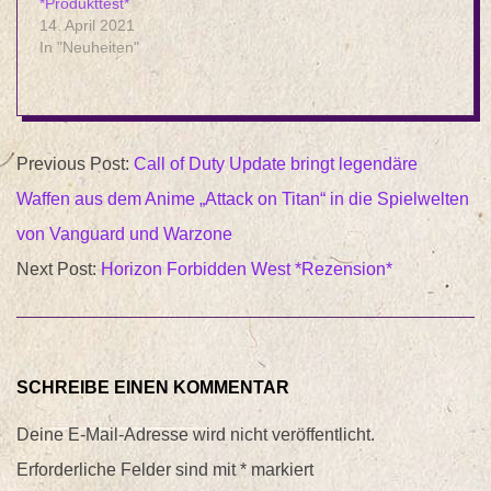
*Produkttest*
14. April 2021
In "Neuheiten"
2022-
Previous Post:
Call of Duty Update bringt legendäre
03-
Waffen aus dem Anime „Attack on Titan“ in die Spielwelten
08
von Vanguard und Warzone
Next Post:
Horizon Forbidden West *Rezension*
SCHREIBE EINEN KOMMENTAR
Deine E-Mail-Adresse wird nicht veröffentlicht.
Erforderliche Felder sind mit
*
markiert