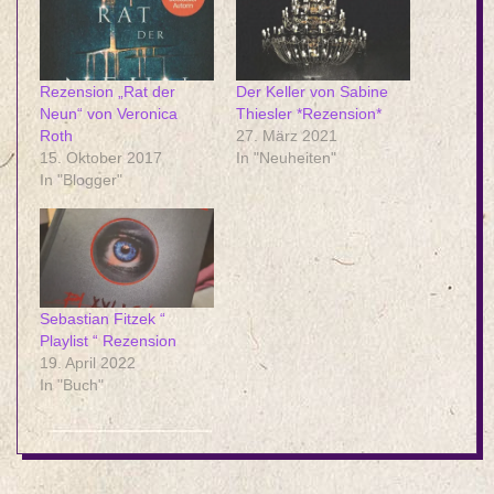
Rezension „Rat der
Der Keller von Sabine
Neun“ von Veronica
Thiesler *Rezension*
Roth
27. März 2021
15. Oktober 2017
In "Neuheiten"
In "Blogger"
Sebastian Fitzek “
Playlist “ Rezension
19. April 2022
In "Buch"
2025-