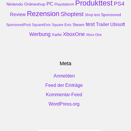
Produkttest
PS4
PC
Nintendo
Onlineshop
Playstation4
Rezension
Shoptest
Review
Sponsored
Shop test
test
Trailer
Ubisoft
Steam
SponsoredPost
SquareEnix
Square Enix
Werbung
XboxOne
Xarfei
Xbox One
Meta
Anmelden
Feed der Einträge
Kommentar-Feed
WordPress.org