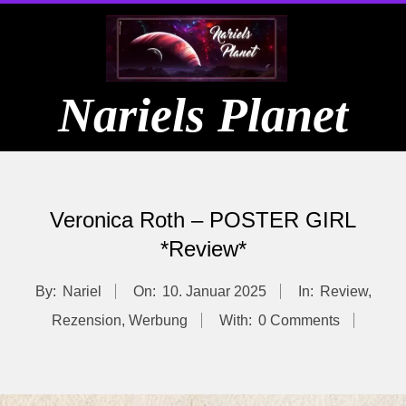
Skip
to
content
Nariels Planet
Primary
Navigation
Veronica Roth – POSTER GIRL
Menu
*Review*
By:
Nariel
On:
10. Januar 2025
In:
Review
,
Rezension
,
Werbung
With:
0 Comments