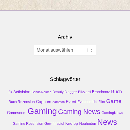
Archiv
Archiv
Schlagwörter
Buch
Activision
Brandnooz
2k
Beauty Blogger
Blizzard
BandaiNamco
Game
Event
Capcom
Buch Rezension
dampfen
Eventbericht
Film
Gaming
Gaming News
Gamescom
GamingNews
News
Kneipp
Neuheiten
Gaming Rezension
Gewinnspiel