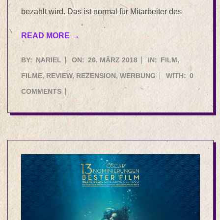
bezahlt wird. Das ist normal für Mitarbeiter des
READ MORE →
2018-
BY:
NARIEL
ON:
26. MÄRZ 2018
IN:
FILM
,
03-
FILME
,
REVIEW
,
REZENSION
,
WERBUNG
WITH:
0
26
COMMENTS