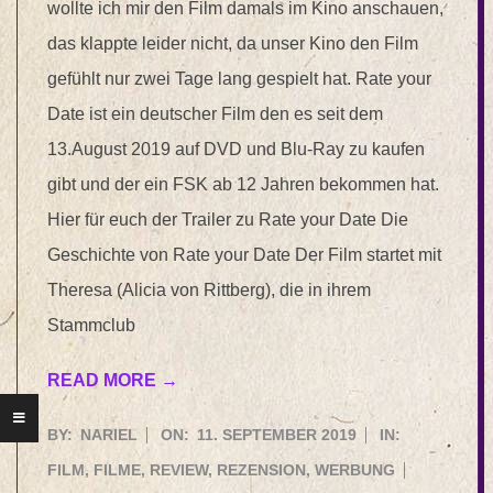
wollte ich mir den Film damals im Kino anschauen,
das klappte leider nicht, da unser Kino den Film
gefühlt nur zwei Tage lang gespielt hat. Rate your
Date ist ein deutscher Film den es seit dem
13.August 2019 auf DVD und Blu-Ray zu kaufen
gibt und der ein FSK ab 12 Jahren bekommen hat.
Hier für euch der Trailer zu Rate your Date Die
Geschichte von Rate your Date Der Film startet mit
Theresa (Alicia von Rittberg), die in ihrem
Stammclub
READ MORE →
2019-
BY:
NARIEL
ON:
11. SEPTEMBER 2019
IN:
09-
FILM
,
FILME
,
REVIEW
,
REZENSION
,
WERBUNG