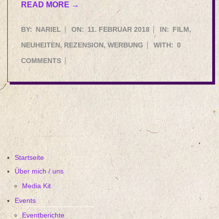
READ MORE →
2018-
BY:
NARIEL
ON:
11. FEBRUAR 2018
IN:
FILM
,
02-
NEUHEITEN
,
REZENSION
,
WERBUNG
WITH:
0
11
COMMENTS
Startseite
Über mich / uns
Media Kit
Events
Eventberichte