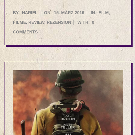
2019-
BY:
NARIEL
ON:
15. MÄRZ 2019
IN:
FILM
,
03-
FILME
,
REVIEW
,
REZENSION
WITH:
0
15
COMMENTS