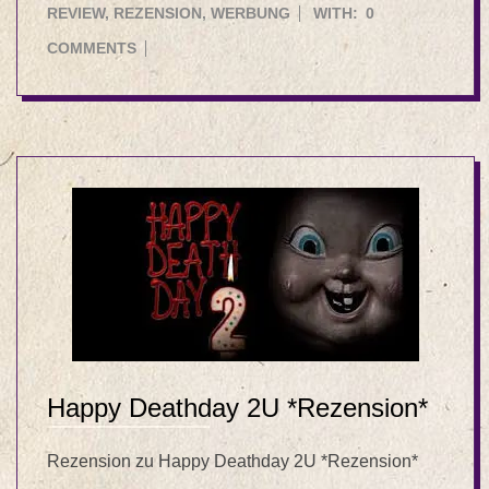
07-
REVIEW
,
REZENSION
,
WERBUNG
WITH:
0
04
COMMENTS
Happy Deathday 2U *Rezension*
Rezension zu Happy Deathday 2U *Rezension*