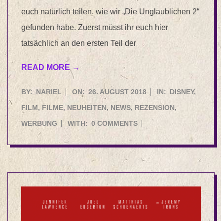
euch natürlich teilen, wie wir „Die Unglaublichen 2“
gefunden habe. Zuerst müsst ihr euch hier
tatsächlich an den ersten Teil der
READ MORE →
2018-
BY:
NARIEL
ON:
26. AUGUST 2018
IN:
DISNEY
,
08-
FILM
,
FILME
,
NEUHEITEN
,
NEWS
,
REZENSION
,
26
WERBUNG
WITH:
0 COMMENTS