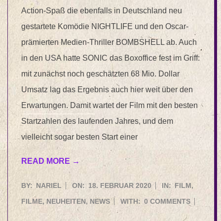
Action-Spaß die ebenfalls in Deutschland neu
gestartete Komödie NIGHTLIFE und den Oscar-
prämierten Medien-Thriller BOMBSHELL ab. Auch
in den USA hatte SONIC das Boxoffice fest im Griff:
mit zunächst noch geschätzten 68 Mio. Dollar
Umsatz lag das Ergebnis auch hier weit über den
Erwartungen. Damit wartet der Film mit den besten
Startzahlen des laufenden Jahres, und dem
vielleicht sogar besten Start einer
READ MORE →
2020-
BY:
NARIEL
ON:
18. FEBRUAR 2020
IN:
FILM
,
02-
FILME
,
NEUHEITEN
,
NEWS
WITH:
0 COMMENTS
18