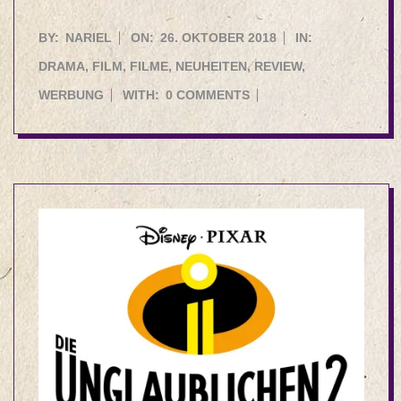
2018-
BY:
NARIEL
ON:
26. OKTOBER 2018
IN:
10-
DRAMA
,
FILM
,
FILME
,
NEUHEITEN
,
REVIEW
,
26
WERBUNG
WITH:
0 COMMENTS