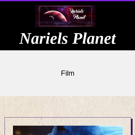
Skip
to
content
Nariels Planet
Primary
Navigation
Film
Menu