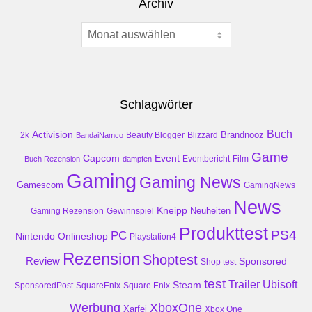
Archiv
Archiv
Schlagwörter
Buch
Activision
Brandnooz
2k
Beauty Blogger
Blizzard
BandaiNamco
Game
Event
Capcom
Buch Rezension
dampfen
Eventbericht
Film
Gaming
Gaming News
Gamescom
GamingNews
News
Kneipp
Neuheiten
Gaming Rezension
Gewinnspiel
Produkttest
PS4
PC
Nintendo
Onlineshop
Playstation4
Rezension
Shoptest
Review
Sponsored
Shop test
test
Trailer
Ubisoft
Steam
SponsoredPost
SquareEnix
Square Enix
Werbung
XboxOne
Xarfei
Xbox One