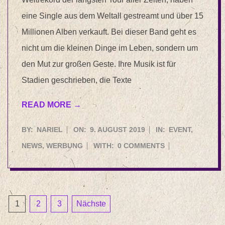
eine Single aus dem Weltall gestreamt und über 15
Millionen Alben verkauft. Bei dieser Band geht es
nicht um die kleinen Dinge im Leben, sondern um
den Mut zur großen Geste. Ihre Musik ist für
Stadien geschrieben, die Texte
READ MORE →
2019-
BY:
NARIEL
ON:
9. AUGUST 2019
IN:
EVENT
,
08-
NEWS
,
WERBUNG
WITH:
0 COMMENTS
09
Seitennummerierung
1
2
3
Nächste
der