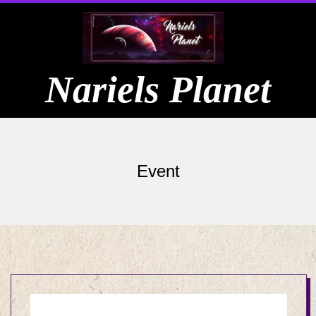
Skip
to
content
Nariels Planet
Primary
Navigation
Event
Menu