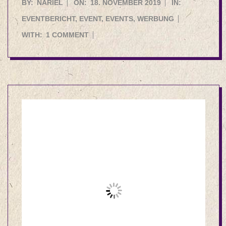
2019-
BY:
NARIEL
ON:
18. NOVEMBER 2019
IN:
11-
EVENTBERICHT
,
EVENT
,
EVENTS
,
WERBUNG
18
WITH:
1 COMMENT