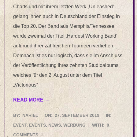
Charts und mit ihrem letzten Werk „Unleashed“
gelang ihnen auch in Deutschland der Einstieg in
die Top 20. Der Band aus Memphis/Tennessee
wurde zweimal der Titel ‚Hardest Working Band‘
aufgrund ihrer zahlreichen Tourneen verliehen.
Demnach ist es nur logisch, dass sie im Anschluss
der Veröffentlichung ihres zehnten Studioalbums,
welches für den 2. August unter dem Titel
„Victorious“
READ MORE →
2019-
BY:
NARIEL
ON:
27. SEPTEMBER 2019
IN:
09-
EVENT
,
EVENTS
,
NEWS
,
WERBUNG
WITH:
0
27
COMMENTS