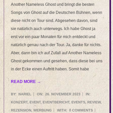
Another Nameless Ghost und bringt die besten
Songs von Ghost auf die Deutschen Bühnen, wenn
diese nicht on Tour sind. Abgesehen davon, sind
sie natürlich auch unterwegs. Ich habe Ghost ja
erst vor ein paar Monaten für mich entdeckt und
natürlich genau nach der Tour. Ja, danke für nichts.
Aber, dann bin ich auf Zufall auf Another Nameless
Ghost gekommen und gesehen, dass diese bei uns
in der Ecke einen Auftritt haben. Somit habe
READ MORE →
2023-
BY:
NARIEL
ON:
26. NOVEMBER 2023
IN:
11-
KONZERT
,
EVENT
,
EVENTBERICHT
,
EVENTS
,
REVIEW
,
26
REZENSION
,
WERBUNG
WITH:
0 COMMENTS