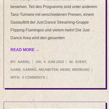
bestehen. Teil des Programms sind unter anderem
Tanz-Turniere mit verschiedenen Preisen, einem
Gastauftritt der Just Dance Streaming-Gruppe
Flipping Flamingos und vielem mehr! ​Die Just
Dance Area wird den gesamten
READ MORE →
2023-
BY:
NARIEL
ON:
4. JUNI 2023
IN:
EVENT
,
06-
GAME
,
GAMING
,
NEUHEITEN
,
NEWS
,
WERBUNG
04
WITH:
0 COMMENTS