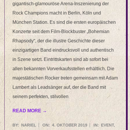
gigantisch-glamouröse Arena-Inszenierung der
Rock Champions macht in Berlin, Köln und
München Station. Es sind die ersten europäischen
Konzerte seit dem Film-Blockbuster „Bohemian
Rhapsody“, der die illustre Geschichte dieser
einzigartigen Band eindrucksvoll und authentisch
in Szene setzt. Eintrittskarten sind ab sofort bei
allen bekannten Vorverkaufsstellen erhältlich. Die
majestätischen Rocker treten gemeinsam mit Adam
Lambert als Leadsänger auf, der die Band mit
seinem perfekten, stilvollen
READ MORE →
2019-
BY:
NARIEL
ON:
4. OKTOBER 2019
IN:
EVENT
,