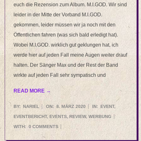
euch die Rezension zum Album. M.I.GOD. Wir sind
leider in der Mitte der Vorband M.I.GOD.
gekommen, leider müssen wir ja noch mit den
Öffentlichen fahren (was sich bald erledigt hat).
Wobei M.I.GOD. wirklich gut geklungen hat, ich
werde hier auf jeden Fall meine Augen weiter drauf
halten. Der Sänger Max und der Rest der Band
wirkte auf jeden Fall sehr sympatisch und
READ MORE →
2020-
BY:
NARIEL
ON:
8. MÄRZ 2020
IN:
EVENT
,
03-
EVENTBERICHT
,
EVENTS
,
REVIEW
,
WERBUNG
08
WITH:
0 COMMENTS