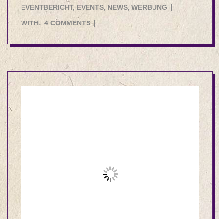
10-
EVENTBERICHT
,
EVENTS
,
NEWS
,
WERBUNG
04
WITH:
4 COMMENTS