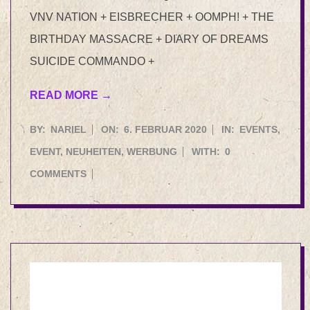
VNV NATION + EISBRECHER + OOMPH! + THE
BIRTHDAY MASSACRE + DIARY OF DREAMS
SUICIDE COMMANDO +
READ MORE →
2020-
BY:
NARIEL
ON:
6. FEBRUAR 2020
IN:
EVENTS
,
02-
EVENT
,
NEUHEITEN
,
WERBUNG
WITH:
0
06
COMMENTS